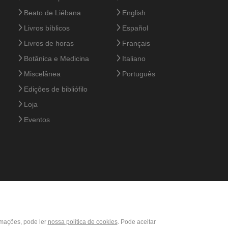
Beato de Liébana
English
Livros bíblicos
Español
Livros de horas
Français
Botânica e Medicina
Italiano
Miscelânea
Português
Ediçôes de bibliófilo
Loja
Eventos
rmações, pode ler
nossa política de cookies
. Pode aceitar