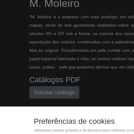
M. Moleiro
"M. Moleiro é a empresa com mais prestígio em tod
mapas, obras de arte geralmente realizadas sobre sup
séculos VIII e XVI sob a forma, na maioria dos casos,
reprodução dos códices, combinadas com a sabedoria 
fiéis ao original. Encadernados em pele curtida com 
papel especial fabricado à mão, os nossos códices re
ouros, pratas... pelo que podemos afirmar que um códic
Catálogos PDF
Solicitar catálogo
Preferências de cookies
Utilizamos cookies próprias e de terceiros para melhorar os 
(+34) 932 402 091