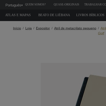
QUEM SOMOS?
QUASE-ORIGINAIS
TRABALHAR C
Português
▾
GENTE
ATLAS E MAPAS
BEATO DE LIÉBANA
LIVROS BÍBLICOS
Início
Loja
Expositor
Atril de metacrilato pequeno
Atr
Golf