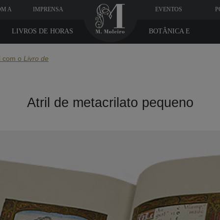
OM A
IMPRENSA
EVENTOS
P
LIVROS DE HORAS
BOTÂNICA E
MEDICINA
il com o
Livro de
Atril de metacrilato pequeno