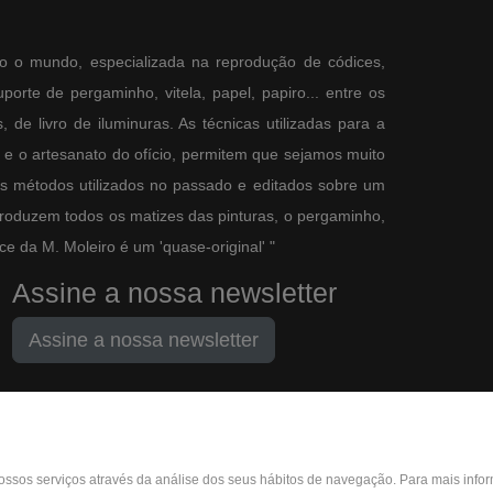
o o mundo, especializada na reprodução de códices,
orte de pergaminho, vitela, papel, papiro... entre os
 de livro de iluminuras. As técnicas utilizadas para a
e o artesanato do ofício, permitem que sejamos muito
os métodos utilizados no passado e editados sobre um
produzem todos os matizes das pinturas, o pergaminho,
e da M. Moleiro é um 'quase-original' "
Assine a nossa newsletter
Assine a nossa newsletter
M. Moleiro Editor, S.A.
nossos serviços através da análise dos seus hábitos de navegação. Para mais info
Travesera de Gracia, 17