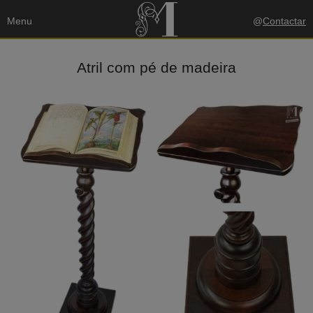
Menu
@
Contactar
Atril com pé de madeira