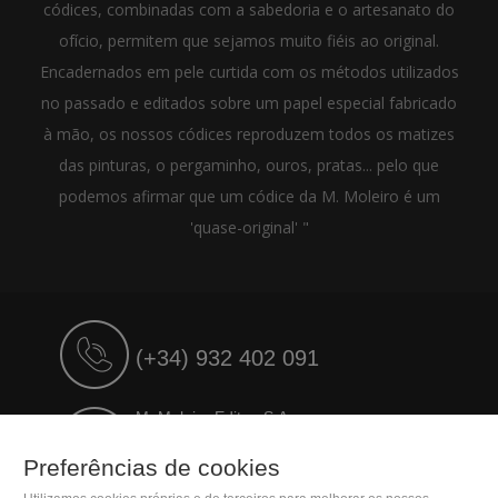
códices, combinadas com a sabedoria e o artesanato do
ofício, permitem que sejamos muito fiéis ao original.
Encadernados em pele curtida com os métodos utilizados
no passado e editados sobre um papel especial fabricado
à mão, os nossos códices reproduzem todos os matizes
das pinturas, o pergaminho, ouros, pratas... pelo que
podemos afirmar que um códice da M. Moleiro é um
'quase-original' "
(+34) 932 402 091
M. Moleiro Editor, S.A.
Travesera de Gracia, 17
Preferências de cookies
E08021 Barcelona (Spain)