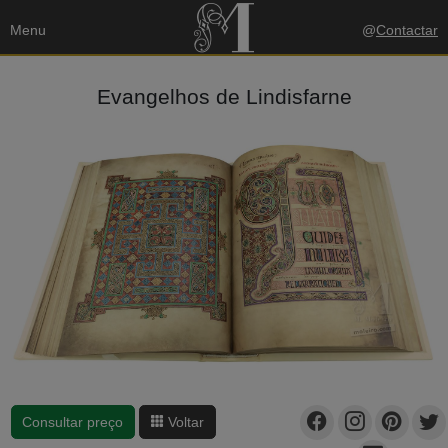
Menu
@
Contactar
Evangelhos de Lindisfarne
Consultar preço
Voltar