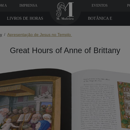
OM A
IMPRENSA
EVENTOS
P
LIVROS DE HORAS
BOTÂNICA E
MEDICINA
ny
Apresentação de Jesus no Templo
Great Hours of Anne of Brittany