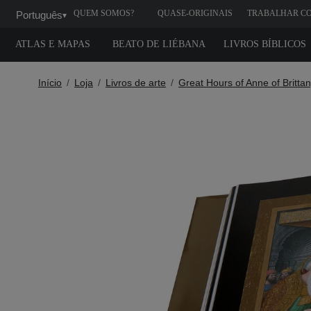
QUEM SOMOS?
QUASE-ORIGINAIS
TRABALHAR C
Português
▾
GENTE
ATLAS E MAPAS
BEATO DE LIÉBANA
LIVROS BÍBLICOS
Início
Loja
Livros de arte
Great Hours of Anne of Britta