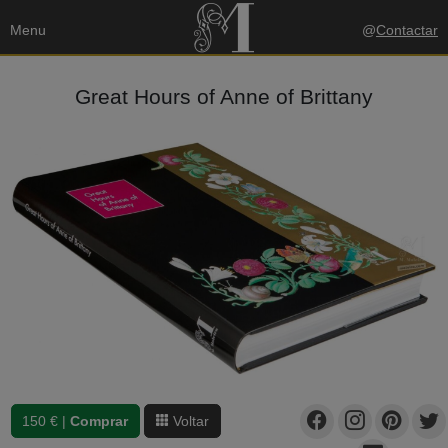
Menu
@
Contactar
Great Hours of Anne of Brittany
150 € |
Comprar
Voltar