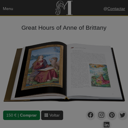
Menu
@
Contactar
Great Hours of Anne of Brittany
150 € |
Comprar
Voltar