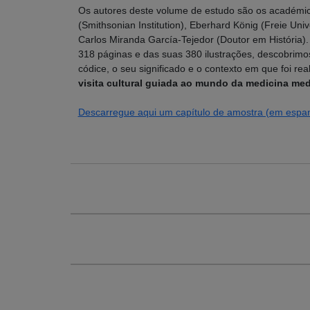
Os autores deste volume de estudo são os académic
(Smithsonian Institution), Eberhard König (Freie Unive
Carlos Miranda García-Tejedor (Doutor em História).
318 páginas e das suas 380 ilustrações, descobrimo
códice, o seu significado e o contexto em que foi rea
visita cultural guiada ao mundo da medicina med
Descarregue aqui um capítulo de amostra (em espan