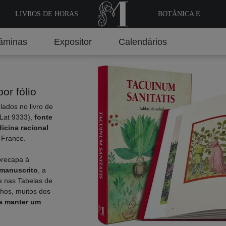
LIVROS DE HORAS
BOTÂNICA E
MEDICINA
âminas
Expositor
Calendários
por fólio
ados no livro de
 Lat 9333),
fonte
icina racional
 France.
brecapa à
 manuscrito
, a
e nas Tabelas de
hos, muitos dos
a manter um