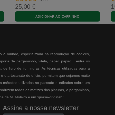
25,00 €
1
Espanhol
Fra
Comprar
125,00 €
Co
ADICIONAR AO CARRINHO
k and more so when a classy edition from Moleiro arrives. Tacuinum Sani
o o mundo, especializada na reprodução de códices,
orte de pergaminho, vitela, papel, papiro... entre os
Ver mais comentários (
20
)
 de livro de iluminuras. As técnicas utilizadas para a
e o artesanato do ofício, permitem que sejamos muito
os métodos utilizados no passado e editados sobre um
produzem todos os matizes das pinturas, o pergaminho,
e da M. Moleiro é um 'quase-original' "
Assine a nossa newsletter