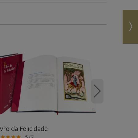
francês.
s
ader
tis
ide (Smithsonian Institution)
ide
ólio por fólio
aide
.
apeutics -
Alain Touwaide
0 €
e library of count Eberhard im Bart
versität Berlin)
ption -
Carlos Miranda García-Tejedor (Doctor
berhard König and Carlos Miranda García-
te y un apoyo administrativo para su adquisición
ivro da Felicidade
eis:
Atlas Mill
5
(
5
)