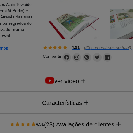
os Alain Towaide
rsität Berlin) e
 Através das suas
s os segredos do
lizado,
numa
ieval
.
4.91
(
23
comentários no total)
hol).
Compartir
ver vídeo
Características
(23) Avaliações de clientes
4.91
Formato
:
240 mm x 340 
Páginas
: 318