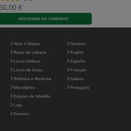
50,00 €
150,00 
ncês
mprar
125,00 €
ADICIONAR AO CARRINHO
A
Atlas e Mapas
Deutsch
tatis is so beautiful and full of Medieval
Beato de Liébana
English
Livros bíblicos
Español
Livros de horas
Français
Botânica e Medicina
Italiano
Miscelânea
Português
Ediçôes de bibliófilo
Loja
Eventos