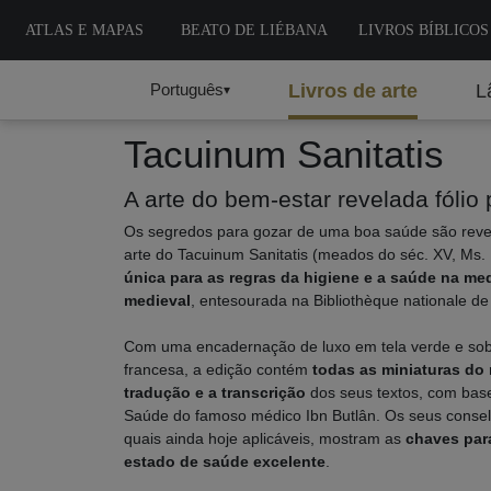
ATLAS E MAPAS
BEATO DE LIÉBANA
LIVROS BÍBLICOS
Português
Livros de arte
L
▾
Tacuinum Sanitatis
A arte do bem-estar revelada fólio 
Os segredos para gozar de uma boa saúde são revel
arte do Tacuinum Sanitatis (meados do séc. XV, Ms.
única para as regras da higiene e a saúde na med
medieval
, entesourada na Bibliothèque nationale de
Com uma encadernação de luxo em tela verde e so
francesa, a edição contém
todas as miniaturas do
tradução e a transcrição
dos seus textos, com bas
Saúde do famoso médico Ibn Butlân. Os seus consel
quais ainda hoje aplicáveis, mostram as
chaves par
estado de saúde excelente
.