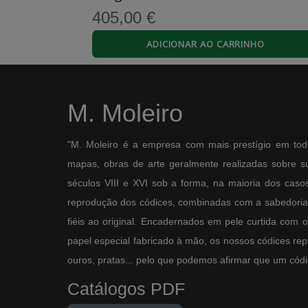
0
0
405,00 €
HO
ADICIONAR AO CARRINHO
S
Stuart K.
27/11/2025
Scholarly, beautiful, a printed treasure.
M. Moleiro
My heart leaps with joy when I receive a good boo
wisdom. Order a copy today!!
"M. Moleiro é a empresa com mais prestígio em tod
0
0
mapas, obras de arte geralmente realizadas sobre sup
séculos VIII e XVI sob a forma, na maioria dos casos,
reprodução dos códices, combinadas com a sabedoria 
fiéis ao original. Encadernados em pele curtida com 
papel especial fabricado à mão, os nossos códices re
ouros, pratas... pelo que podemos afirmar que um códic
Catálogos PDF