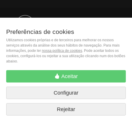
(+34) 932 402 091
Preferências de cookies
Utilizamos cookies próprias e de terceiros para melhorar os nossos
M. Moleiro Editor, S.A.
serviços através da análise dos seus hábitos de navegação. Para mais
Travesera de Gracia, 17
informações, pode ler
nossa política de cookies
. Pode aceitar todos os
E08021 Barcelona (Spain)
cookies, configurá-los ou rejeitar a sua utilização clicando num dos botões
abaixo.
Aceitar
Configurar
Rejeitar
Termos de entrega
Preferências de cookies
Política de Privacidade
Contactar
Imprensa
Acordo legal