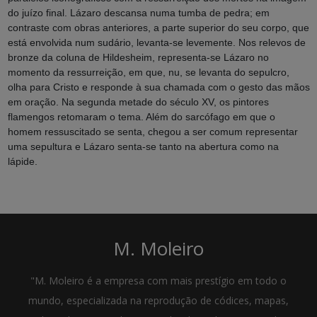
do juízo final. Lázaro descansa numa tumba de pedra; em
contraste com obras anteriores, a parte superior do seu corpo, que
está envolvida num sudário, levanta-se levemente. Nos relevos de
bronze da coluna de Hildesheim, representa-se Lázaro no
momento da ressurreição, em que, nu, se levanta do sepulcro,
olha para Cristo e responde à sua chamada com o gesto das mãos
em oração. Na segunda metade do século XV, os pintores
flamengos retomaram o tema. Além do sarcófago em que o
homem ressuscitado se senta, chegou a ser comum representar
uma sepultura e Lázaro senta-se tanto na abertura como na
lápide.
M. Moleiro
"M. Moleiro é a empresa com mais prestígio em todo o
mundo, especializada na reprodução de códices, mapas,