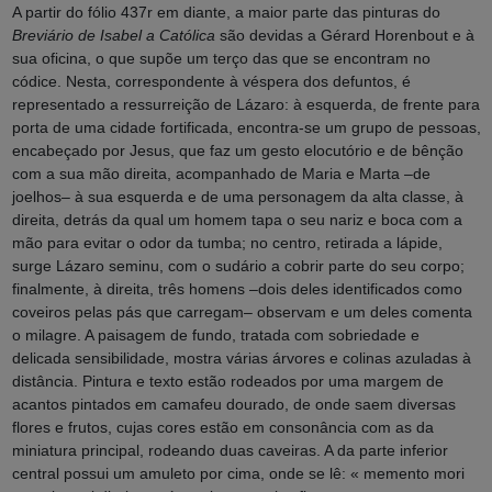
A partir do fólio 437r em diante, a maior parte das pinturas do
Breviário de Isabel a Católica
são devidas a Gérard Horenbout e à
sua oficina, o que supõe um terço das que se encontram no
códice. Nesta, correspondente à véspera dos defuntos, é
representado a ressurreição de Lázaro: à esquerda, de frente para
porta de uma cidade fortificada, encontra-se um grupo de pessoas,
encabeçado por Jesus, que faz um gesto elocutório e de bênção
com a sua mão direita, acompanhado de Maria e Marta –de
joelhos– à sua esquerda e de uma personagem da alta classe, à
direita, detrás da qual um homem tapa o seu nariz e boca com a
mão para evitar o odor da tumba; no centro, retirada a lápide,
surge Lázaro seminu, com o sudário a cobrir parte do seu corpo;
finalmente, à direita, três homens –dois deles identificados como
coveiros pelas pás que carregam– observam e um deles comenta
o milagre. A paisagem de fundo, tratada com sobriedade e
delicada sensibilidade, mostra várias árvores e colinas azuladas à
distância. Pintura e texto estão rodeados por uma margem de
acantos pintados em camafeu dourado, de onde saem diversas
flores e frutos, cujas cores estão em consonância com as da
miniatura principal, rodeando duas caveiras. A da parte inferior
central possui um amuleto por cima, onde se lê: « memento mori