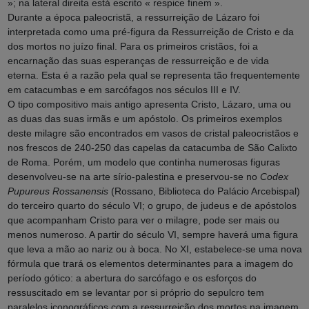
»; na lateral direita está escrito « respice finem ».
Durante a época paleocristã, a ressurreição de Lázaro foi
interpretada como uma pré-figura da Ressurreição de Cristo e da
dos mortos no juízo final. Para os primeiros cristãos, foi a
encarnação das suas esperanças de ressurreição e de vida
eterna. Esta é a razão pela qual se representa tão frequentemente
em catacumbas e em sarcófagos nos séculos III e IV.
O tipo compositivo mais antigo apresenta Cristo, Lázaro, uma ou
as duas das suas irmãs e um apóstolo. Os primeiros exemplos
deste milagre são encontrados em vasos de cristal paleocristãos e
nos frescos de 240-250 das capelas da catacumba de São Calixto
de Roma. Porém, um modelo que continha numerosas figuras
desenvolveu-se na arte sírio-palestina e preservou-se no
Codex
Pupureus Rossanensis
(Rossano, Biblioteca do Palácio Arcebispal)
do terceiro quarto do século VI; o grupo, de judeus e de apóstolos
que acompanham Cristo para ver o milagre, pode ser mais ou
menos numeroso. A partir do século VI, sempre haverá uma figura
que leva a mão ao nariz ou à boca. No XI, estabelece-se uma nova
fórmula que trará os elementos determinantes para a imagem do
período gótico: a abertura do sarcófago e os esforços do
ressuscitado em se levantar por si próprio do sepulcro tem
paralelos iconográficos com a ressurreição dos mortos na imagem