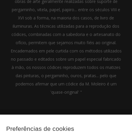
obras de arte geralmente realizadas sobre suporte de
pergaminho, vitela, papel, papiro... entre os séculos VIII e
XVI sob a forma, na maioria dos casos, de livro de
iluminuras. As técnicas utilizadas para a reprodução dos
códices, combinadas com a sabedoria e o artesanato do
ofício, permitem que sejamos muito fiéis ao original.
Encadernados em pele curtida com os métodos utilizados
no passado e editados sobre um papel especial fabricado
à mão, os nossos códices reproduzem todos os matizes
das pinturas, o pergaminho, ouros, pratas... pelo que
podemos afirmar que um códice da M. Moleiro é um
'quase-original' "
(+34) 932 402 091
Preferências de cookies