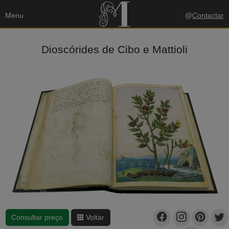
Menu
@
Contactar
Dioscórides de Cibo e Mattioli
Consultar preço
Voltar