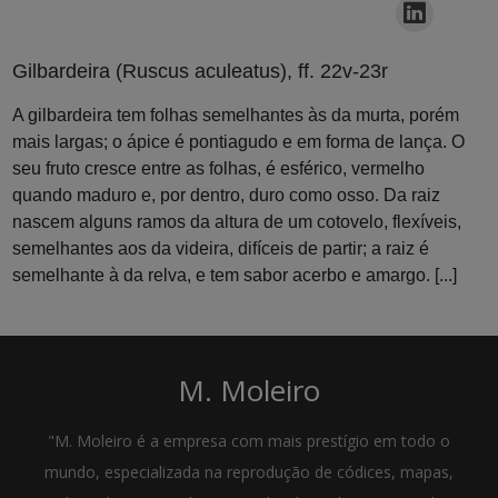
Gilbardeira (Ruscus aculeatus), ff. 22v-23r
A gilbardeira tem folhas semelhantes às da murta, porém
mais largas; o ápice é pontiagudo e em forma de lança. O
seu fruto cresce entre as folhas, é esférico, vermelho
quando maduro e, por dentro, duro como osso. Da raiz
nascem alguns ramos da altura de um cotovelo, flexíveis,
semelhantes aos da videira, difíceis de partir; a raiz é
semelhante à da relva, e tem sabor acerbo e amargo. [...]
M. Moleiro
"M. Moleiro é a empresa com mais prestígio em todo o
mundo, especializada na reprodução de códices, mapas,