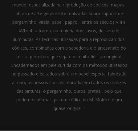
mundo, especializada na reprodução de códices, mapas,
obras de arte geralmente realizadas sobre suporte de
pergaminho, vitela, papel, papiro... entre os séculos VIII e
XVI sob a forma, na maioria dos casos, de livro de
iluminuras. As técnicas utilizadas para a reprodução dos
códices, combinadas com a sabedoria e o artesanato do
ofício, permitem que sejamos muito fiéis ao original.
Encadernados em pele curtida com os métodos utilizados
no passado e editados sobre um papel especial fabricado
à mão, os nossos códices reproduzem todos os matizes
das pinturas, o pergaminho, ouros, pratas... pelo que
podemos afirmar que um códice da M. Moleiro é um
'quase-original' "