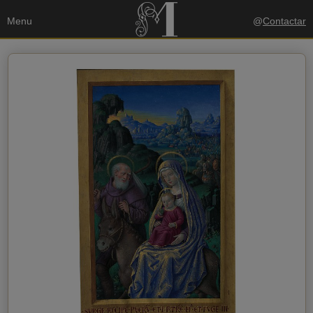
Menu
@
Contactar
Seus dados
Enviar uma cópia para o meu email
política de privacidade
Eu aceito a
Dados do destinatário