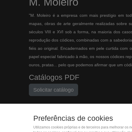
M. Moleiro
"M. Moleiro é a empresa com mais prestígio em tod
mapas, obras de arte geralmente realizadas sobre sup
séculos VIII e XVI sob a forma, na maioria dos casos,
reprodução dos códices, combinadas com a sabedoria 
fiéis ao original. Encadernados em pele curtida com 
papel especial fabricado à mão, os nossos códices re
ouros, pratas... pelo que podemos afirmar que um códic
Catálogos PDF
Solicitar catálogo
Preferências de cookies
Utilizamos cookies próprias e de terceiros para melhorar os 
(+34) 932 402 091