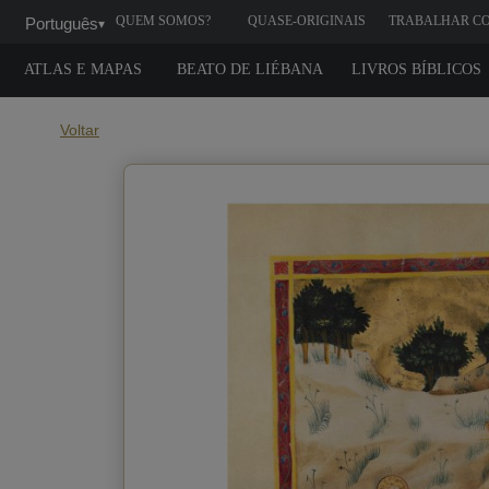
QUEM SOMOS?
QUASE-ORIGINAIS
TRABALHAR C
Português
▾
GENTE
ATLAS E MAPAS
BEATO DE LIÉBANA
LIVROS BÍBLICOS
Voltar
Quando voc