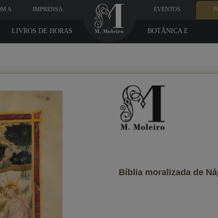
OM A
IMPRENSA
EVENTOS
P
LIVROS DE HORAS
BOTÂNICA E
MEDICINA
Dados do destinatário
ê quer que ele receba?
Bíblia moralizada de N