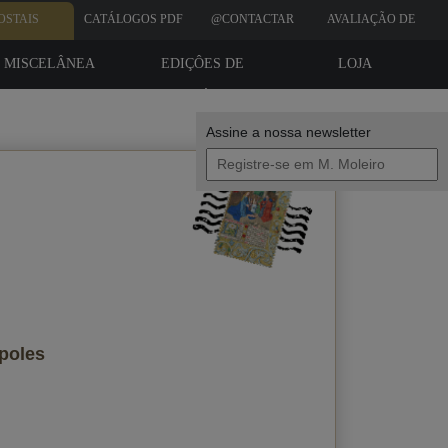
OSTAIS
CATÁLOGOS PDF
@CONTACTAR
AVALIAÇÃO DE
CLIENTES
MISCELÂNEA
EDIÇÔES DE
LOJA
BIBLIÓFILO
Assine a nossa newsletter
Seus dados
ápoles
Enviar uma cópia para o meu email
política de privacidade
Eu aceito a