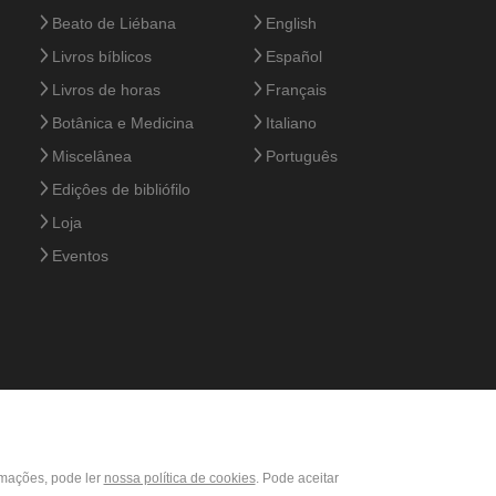
Beato de Liébana
English
Livros bíblicos
Español
Livros de horas
Français
Botânica e Medicina
Italiano
Miscelânea
Português
Ediçôes de bibliófilo
Loja
Eventos
rmações, pode ler
nossa política de cookies
. Pode aceitar