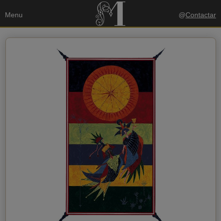
Menu
@
Contactar
Seus dados
Enviar uma cópia para o meu email
política de privacidade
Eu aceito a
Dados do destinatário