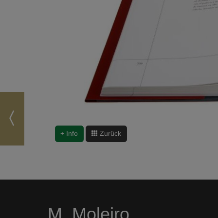
+ Info
Zurück
M. Moleiro