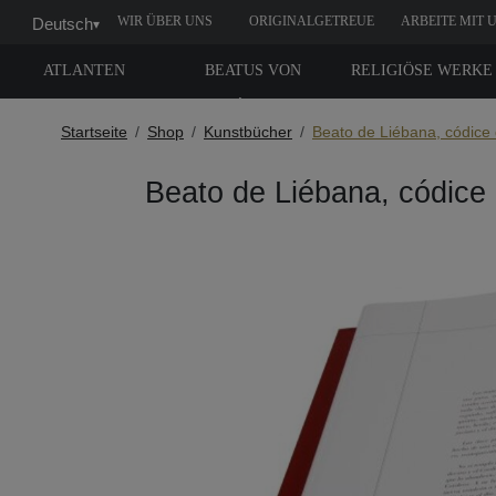
WIR ÜBER UNS
ORIGINALGETREUE
ARBEITE MIT 
Deutsch
▾
NACHBILDUNG
ATLANTEN
BEATUS VON
RELIGIÖSE WERKE
LIÉBANA
Startseite
Shop
Kunstbücher
Beato de Liébana, códice 
Beato de Liébana, códice 