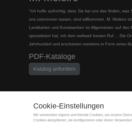
"Ich hoffe aufrichtig, dass Sie bei uns das finden, wa
uns zukommen lassen, sind willkommen. M. Moleiro ist 
Landkarten und Kunstwerken im Allgemeinen auf den B
spezialisiert hat, mit dem weltweit besten Ruf.... Die
Jahrhundert und erscheinen meistens in Form eines ill
PDF-Kataloge
Katalog anfordern
Cookie-Einstellungen
Wir verwenden eigene und fremde Cookies, um unsere Dienste 
(+34) 932 402 091
Cookies akzeptieren, sie konfigurieren oder deren Verwendun