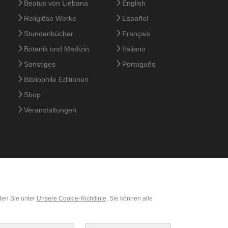
Beatus von Liébana
English
Religiöse Werke
Español
Stundenbücher
Français
Botanik und Medizin
Italiano
Sonstiges
Português
Bibliophile Editionen
Shop
Veranstaltungen
den Sie unter
Unsere Cookie-Richtlinie
. Sie können alle