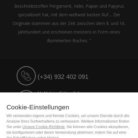
Beschreibstoffen Pergament, Velin, Papier und Papyrus
spezialisiert hat, mit dem weltweit besten Ruf.... Die
Originale stammen aus der Zeit zwischen dem 8. und 16.
Jahrhundert und erscheinen meistens in Form eines
illuminierten Buches. "
(+34) 932 402 091
M. Moleiro Editor, S.A.
Travesera de Gracia, 17
E08021 Barcelona (Spain)
Cookie-Einstellungen
Wir verwenden eigene und fremde Cookies, um unsere Dienste durch die
Analyse Ihres Surfverhaltens zu verbessern. Weitere Informationen finden
Sie unter
Unsere Cookie-Richtlinie
. Sie können alle Cookies akzeptieren,
sie konfigurieren oder deren Verwendung ablehnen, indem Sie auf eine