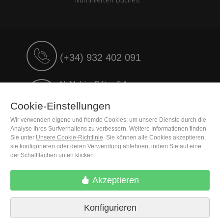
(+34) 932 402 091
M. Moleiro Editor, S.A.
Travesera de Gracia, 17
E08021 Barcelona (Spain)
Cookie-Einstellungen
Wir verwenden eigene und fremde Cookies, um unsere Dienste durch die
Analyse Ihres Surfverhaltens zu verbessern. Weitere Informationen finden
Sie unter
Unsere Cookie-Richtlinie
. Sie können alle Cookies akzeptieren,
sie konfigurieren oder deren Verwendung ablehnen, indem Sie auf eine
der Schaltflächen unten klicken.
Akzeptieren
Konfigurieren
Lieferbedingungen
Cookie-Einstellungen