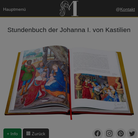
Hauptmenü
@
Kontakt
Stundenbuch der Johanna I. von Kastilien
+ Info
Zurück