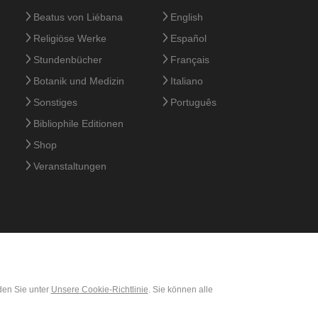
Beatus von Liébana
English
Religiöse Werke
Español
Stundenbücher
Français
Botanik und Medizin
Italiano
Sonstiges
Português
Bibliophile Editionen
Shop
Veranstaltungen
den Sie unter
Unsere Cookie-Richtlinie
. Sie können alle