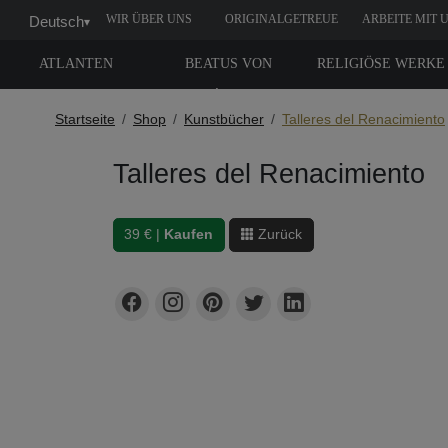
WIR ÜBER UNS
ORIGINALGETREUE
ARBEITE MIT 
Deutsch
▾
NACHBILDUNG
ATLANTEN
BEATUS VON
RELIGIÖSE WERKE
LIÉBANA
Startseite
Shop
Kunstbücher
Talleres del Renacimiento
Talleres del Renacimiento
39 € |
Kaufen
Zurück