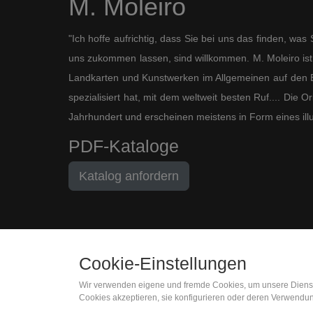
M. Moleiro
"Ich hoffe aufrichtig, dass Sie bei uns das finden, wa
uns zukommen lassen, sind willkommen. M. Moleiro ist 
Landkarten und Kunstwerken im Allgemeinen auf den B
spezialisiert hat, mit dem weltweit besten Ruf.... Die
Jahrhundert und erscheinen meistens in Form eines ill
PDF-Kataloge
Katalog anfordern
Cookie-Einstellungen
Wir verwenden eigene und fremde Cookies, um unsere Dienste 
(+34) 932 402 091
Cookies akzeptieren, sie konfigurieren oder deren Verwendun