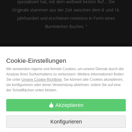
spezialisiert hat, mit dem weltweit besten Ruf.... Die
Originale stammen aus der Zeit zwischen dem 8. und 16.
Jahrhundert und erscheinen meistens in Form eines
illuminierten Buches. "
Cookie-Einstellungen
(+34) 932 402 091
Wir verwenden eigene und fremde Cookies, um unsere Dienste durch die
Analyse Ihres Surfverhaltens zu verbessern. Weitere Informationen finden
M. Moleiro Editor, S.A.
Sie unter
Unsere Cookie-Richtlinie
. Sie können alle Cookies akzeptieren,
Travesera de Gracia, 17
sie konfigurieren oder deren Verwendung ablehnen, indem Sie auf eine
E08021 Barcelona (Spain)
der Schaltflächen unten klicken.
Akzeptieren
Konfigurieren