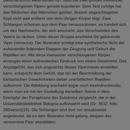
Bildunterschrift weist darauf hin, dass die zwei großen ineinander
verschlungenen Vipern gerade kopulieren. Dem Text zufolge hat
das Weibchen das Männchen getötet, dessen abgeschlagener
Kopf nicht weit entfernt von dem übrigen Körper liegt. Zwei
Schlangen scheinen aus dem Paar herauszutreten; es handelt sich
um den Nachwuchs, der sich anschickt, das Verschwinden des
Vaters zu rächen. Unter dieser Gruppe erscheint die gebärende
Viper (τικτoυσa). Der Illustrator schlägt eine synthetische Sicht der
aufeinander folgenden Etappen der Zeugung und Geburt der
Reptilien vor. Alle diese ineinander verschlungenen Körper
erzeugen einen authentischen Eindruck von einem Gewimmel. Das
Angstgefühl, das sich angesichts dieses Vipernnests einstellen
kann, entspricht dem Gefühl, das bei der Beschreibung der
barbarischen Gewohnheiten dieser unerbittlichen Reptilien
aufkommt. Die Abbildung erscheint sogar noch beeindruckender,
wenn man sie mit der Gestaltung derselben Szene in dem
Exemplar der Paraphrase des Euteknios vergleicht, die in der
Universitätsbibliothek Bologna aufbewahrt wird (
Gr. 3632
, folio
380verso)(24). Die Schlangen sind dort nur ansatzweise
angedeutet, da es dem Illustrator nicht gelang, elegant das
verworrene Paar abzubilden.