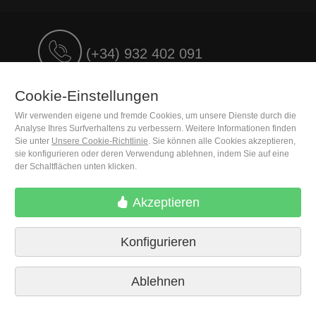
(+34) 932 402 091
M. Moleiro Editor, S.A.
Cookie-Einstellungen
Travesera de Gracia, 17
Wir verwenden eigene und fremde Cookies, um unsere Dienste durch die
E08021 Barcelona (Spain)
Analyse Ihres Surfverhaltens zu verbessern. Weitere Informationen finden
Sie unter
Unsere Cookie-Richtlinie
. Sie können alle Cookies akzeptieren,
sie konfigurieren oder deren Verwendung ablehnen, indem Sie auf eine
der Schaltflächen unten klicken.
Akzeptieren
Konfigurieren
Lieferbedingungen
Cookie-Einstellungen
Ablehnen
Datenschutzrichtlinien
Kontakt
Pressestimmen
Impressum