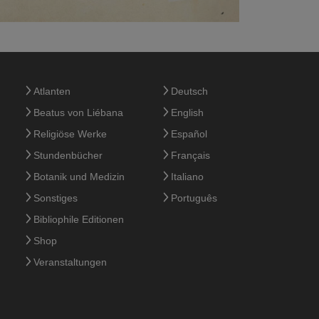
Atlanten
Deutsch
Beatus von Liébana
English
Religiöse Werke
Español
Stundenbücher
Français
Botanik und Medizin
Italiano
Sonstiges
Português
Bibliophile Editionen
Shop
Veranstaltungen