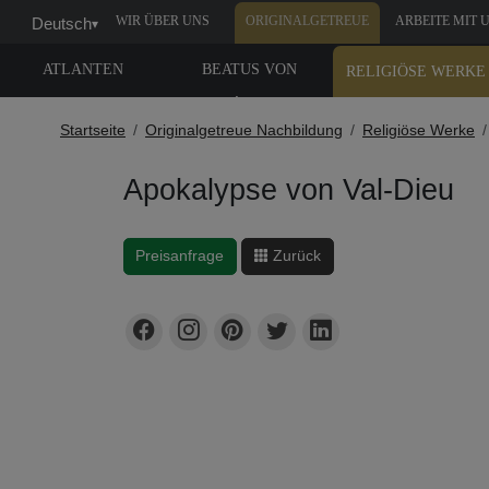
WIR ÜBER UNS
ORIGINALGETREUE
ARBEITE MIT 
Deutsch
▾
NACHBILDUNG
ATLANTEN
BEATUS VON
RELIGIÖSE WERKE
LIÉBANA
Startseite
Originalgetreue Nachbildung
Religiöse Werke
Apokalypse von Val-Dieu
Preisanfrage
Zurück