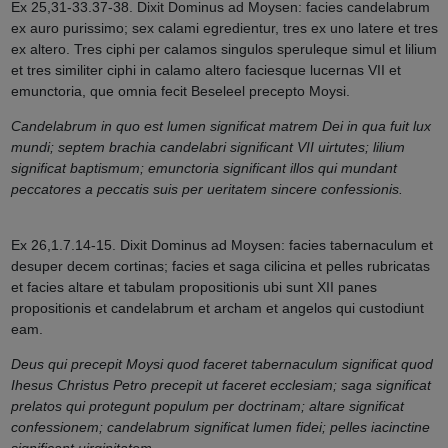
Ex 25,31-33.37-38. Dixit Dominus ad Moysen: facies candelabrum
ex auro purissimo; sex calami egredientur, tres ex uno latere et tres
ex altero. Tres ciphi per calamos singulos speruleque simul et lilium
et tres similiter ciphi in calamo altero faciesque lucernas VII et
emunctoria, que omnia fecit Beseleel precepto Moysi.
Candelabrum in quo est lumen significat matrem Dei in qua fuit lux
mundi; septem brachia candelabri significant VII uirtutes; lilium
significat baptismum; emunctoria significant illos qui mundant
peccatores a peccatis suis per ueritatem sincere confessionis.
Ex 26,1.7.14-15. Dixit Dominus ad Moysen: facies tabernaculum et
desuper decem cortinas; facies et saga cilicina et pelles rubricatas
et facies altare et tabulam propositionis ubi sunt XII panes
propositionis et candelabrum et archam et angelos qui custodiunt
eam.
Deus qui precepit Moysi quod faceret tabernaculum significat quod
Ihesus Christus Petro precepit ut faceret ecclesiam; saga significat
prelatos qui protegunt populum per doctrinam; altare significat
confessionem; candelabrum significat lumen fidei; pelles iacinctine
significant uirginitatem.