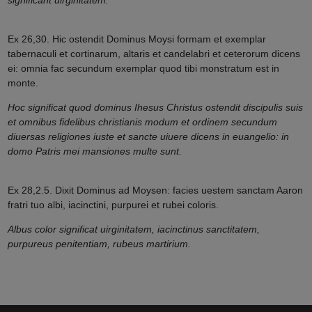
Ex 26,30. Hic ostendit Dominus Moysi formam et exemplar
tabernaculi et cortinarum, altaris et candelabri et ceterorum dicens
ei: omnia fac secundum exemplar quod tibi monstratum est in
monte.
Hoc significat quod dominus Ihesus Christus ostendit discipulis suis
et omnibus fidelibus christianis modum et ordinem secundum
diuersas religiones iuste et sancte uiuere dicens in euangelio: in
domo Patris mei mansiones multe sunt.
Ex 28,2.5. Dixit Dominus ad Moysen: facies uestem sanctam Aaron
fratri tuo albi, iacinctini, purpurei et rubei coloris.
Albus color significat uirginitatem, iacinctinus sanctitatem,
purpureus penitentiam, rubeus martirium.