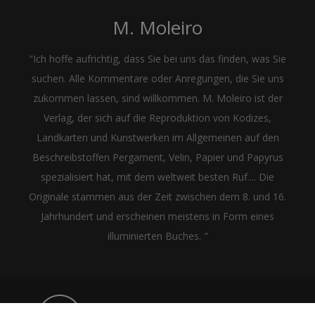
M. Moleiro
"Ich hoffe aufrichtig, dass Sie bei uns das finden, was Sie
suchen. Alle Kommentare oder Anregungen, die Sie uns
zukommen lassen, sind willkommen. M. Moleiro ist der
Verlag, der sich auf die Reproduktion von Kodizes,
Landkarten und Kunstwerken im Allgemeinen auf den
Beschreibstoffen Pergament, Velin, Papier und Papyrus
spezialisiert hat, mit dem weltweit besten Ruf.... Die
Originale stammen aus der Zeit zwischen dem 8. und 16.
Jahrhundert und erscheinen meistens in Form eines
illuminierten Buches. "