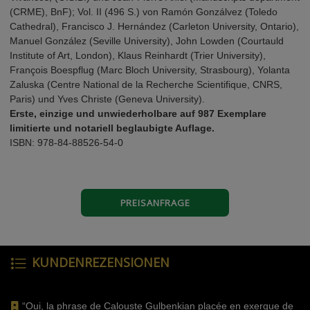
(CRME), BnF); Vol. II (496 S.) von Ramón Gonzálvez (Toledo
Cathedral), Francisco J. Hernández (Carleton University, Ontario),
Manuel González (Seville University), John Lowden (Courtauld
Institute of Art, London), Klaus Reinhardt (Trier University),
François Boespflug (Marc Bloch University, Strasbourg), Yolanta
Zaluska (Centre National de la Recherche Scientifique, CNRS,
Paris) und Yves Christe (Geneva University).
Erste, einzige und unwiederholbare auf 987 Exemplare
limitierte und notariell beglaubigte Auflage.
ISBN: 978-84-88526-54-0
PREISANFRAGE
KUNDENREZENSIONEN
“Oui, la phrase de Calouste Gulbenkian placée en exergue de