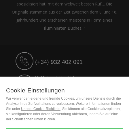
spezialisiert hat, mit dem weltweit besten Ruf.... Die
Originale stammen aus der Zeit zwischen dem 8. und 16.
Jahrhundert und erscheinen meistens in Form eines
illuminierten Buches. "
(+34) 932 402 091
M. Moleiro Editor, S.A.
Travesera de Gracia, 17
E08021 Barcelona (Spain)
Cookie-Einstellungen
Wir verwenden eigene und fremde Cookies, um unsere Dienste durch die
Analyse Ihres Surfverhaltens zu verbessern. Weitere Informationen finden
Sie unter
Unsere Cookie-Richtlinie
. Sie können alle Cookies akzeptieren,
sie konfigurieren oder deren Verwendung ablehnen, indem Sie auf eine
der Schaltflächen unten klicken.