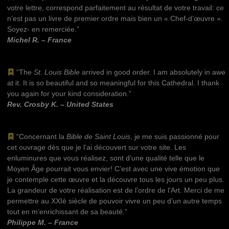
votre lettre, correspond parfaitement au résultat de votre travail: ce
n’est pas un livre de premier ordre mais bien un « Chef-d’œuvre ».
Soyez- en remerciée.”
Michel R. – France
“The
St. Louis Bible
arrived in good order. I am absolutely in awe
at it. It is so beautiful and so meaningful for this Cathedral. I thank
you again for your kind consideration.”
Rev. Crosby K. – United States
“Concernant la
Bible de Saint Louis
, je me suis passionné pour
cet ouvrage dès que je l’ai découvert sur votre site. Les
enluminures que vous réalisez, sont d’une qualité telle que le
Moyen Âge pourrait vous envier! C’est avec une vive émotion que
je contemple cette œuvre et la découvre tous les jours un peu plus.
La grandeur de votre réalisation est de l’ordre de l’Art. Merci de me
permettre au XXIè siècle de pouvoir vivre un peu d’un autre temps
tout en m’enrichissant de sa beauté.”
Philippe M. – France