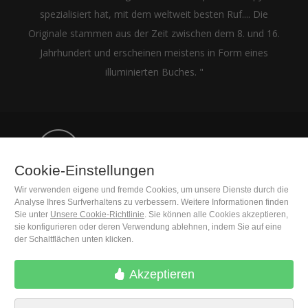
spezialisiert hat, mit dem weltweit besten Ruf.... Die
Originale stammen aus der Zeit zwischen dem 8. und 16.
Jahrhundert und erscheinen meistens in Form eines
illuminierten Buches. "
(+34) 932 402 091
Cookie-Einstellungen
M. Moleiro Editor, S.A.
Wir verwenden eigene und fremde Cookies, um unsere Dienste durch die
Analyse Ihres Surfverhaltens zu verbessern. Weitere Informationen finden
Travesera de Gracia, 17
Sie unter
Unsere Cookie-Richtlinie
. Sie können alle Cookies akzeptieren,
E08021 Barcelona (Spain)
sie konfigurieren oder deren Verwendung ablehnen, indem Sie auf eine
der Schaltflächen unten klicken.
Akzeptieren