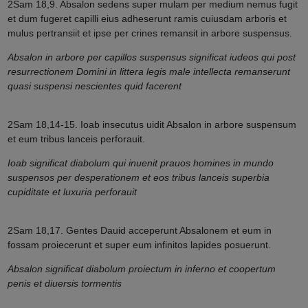
2Sam 18,9. Absalon sedens super mulam per medium nemus fugit
et dum fugeret capilli eius adheserunt ramis cuiusdam arboris et
mulus pertransiit et ipse per crines remansit in arbore suspensus.
Absalon in arbore per capillos suspensus significat iudeos qui post
resurrectionem Domini in littera legis male intellecta remanserunt
quasi suspensi nescientes quid facerent
2Sam 18,14-15. Ioab insecutus uidit Absalon in arbore suspensum
et eum tribus lanceis perforauit.
Ioab significat diabolum qui inuenit prauos homines in mundo
suspensos per desperationem et eos tribus lanceis superbia
cupiditate et luxuria perforauit
2Sam 18,17. Gentes Dauid acceperunt Absalonem et eum in
fossam proiecerunt et super eum infinitos lapides posuerunt.
Absalon significat diabolum proiectum in inferno et coopertum
penis et diuersis tormentis