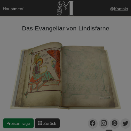
Hauptmenü
@
Kontakt
Das Evangeliar von Lindisfarne
Preisanfrage
Zurück