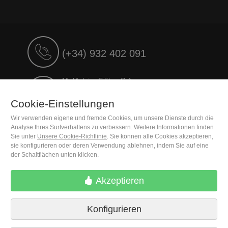
(+34) 932 402 091
M. Moleiro Editor, S.A.
Travesera de Gracia, 17
E08021 Barcelona (Spain)
Cookie-Einstellungen
Wir verwenden eigene und fremde Cookies, um unsere Dienste durch die
Analyse Ihres Surfverhaltens zu verbessern. Weitere Informationen finden
Sie unter
Unsere Cookie-Richtlinie
. Sie können alle Cookies akzeptieren,
sie konfigurieren oder deren Verwendung ablehnen, indem Sie auf eine
der Schaltflächen unten klicken.
Akzeptieren
Konfigurieren
Lieferbedingungen
Cookie-Einstellungen
Datenschutzrichtlinien
Kontakt