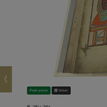
Pedir precio
Volver
ff. 25v-26r