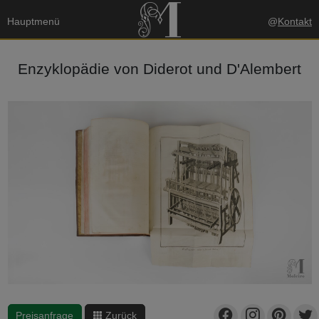
Hauptmenü
@
Kontakt
Enzyklopädie von Diderot und D'Alembert
Preisanfrage
Zurück