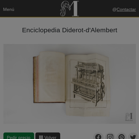
Menú
@
Contactar
Enciclopedia Diderot-d'Alembert
Pedir precio
Volver