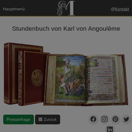
Hauptmenü
@
Kontakt
Stundenbuch von Karl von Angoulême
Preisanfrage
Zurück