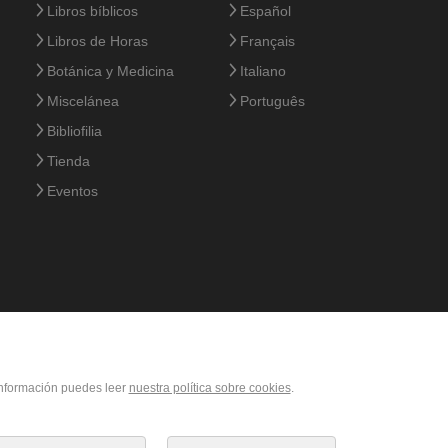
Libros bíblicos
Español
Libros de Horas
Français
Botánica y Medicina
Italiano
Miscelánea
Português
Bibliofilia
Tienda
Eventos
 información puedes leer
nuestra política sobre cookies
.