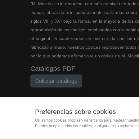
"M. Moleiro es la empresa, con más prestigio en todo 
mapas, obras de arte generalmente realizadas sobre so
siglos VIII y XVI bajo la forma, en la mayoría de los ca
reproducción de los códices, combinadas con la sabidurí
al original. Encuadernados en piel curtida con los 
fabricado a mano, nuestros códices reproducen todos los
por lo que podemos afirmar que un códice de M. Moleiro 
Catálogos PDF
Solicitar catálogo
Preferencias sobre cookies
Utilizamos cookies propias y de terceros para mejorar nuestr
(+34) 932 402 091
Puedes aceptar todas las cookies, configurarlas o rechazar s