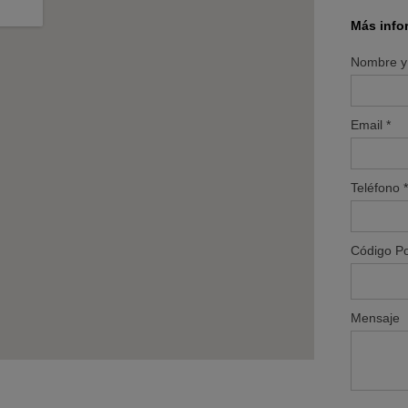
Más info
Nombre y 
Email
*
Teléfono
*
Código Po
Mensaje