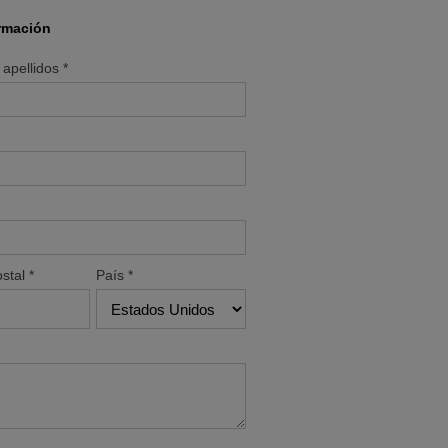
rmación
apellidos
*
stal
*
País
*