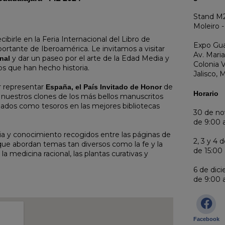
Stand M2
Moleiro -
cibirle en la Feria Internacional del Libro de
Expo Gua
mportante de Iberoamérica. Le invitamos a visitar
Av. Mari
y dar un paseo por el arte de la Edad Media y
nal
Colonia V
ros que han hecho historia.
Jalisco, 
r representar
de
España, el País Invitado de Honor
Horario
o nuestros clones de los más bellos manuscritos
iados como tesoros en las mejores bibliotecas
30 de nov
de 9:00 
ia y conocimiento recogidos entre las páginas de
2, 3 y 4 
 que abordan temas tan diversos como la fe y la
de 15:00 
 la medicina racional, las plantas curativas y
6 de dic
de 9:00 
Facebook