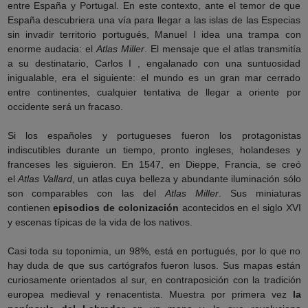
entre España y Portugal. En este contexto, ante el temor de que
España descubriera una vía para llegar a las islas de las Especias
sin invadir territorio portugués, Manuel I idea una trampa con
enorme audacia: el
Atlas Miller
. El mensaje que el atlas transmitía
a su destinatario, Carlos I , engalanado con una suntuosidad
inigualable, era el siguiente: el mundo es un gran mar cerrado
entre continentes, cualquier tentativa de llegar a oriente por
occidente será un fracaso.
Si los españoles y portugueses fueron los protagonistas
indiscutibles durante un tiempo, pronto ingleses, holandeses y
franceses les siguieron. En 1547, en Dieppe, Francia, se creó
el
Atlas Vallard
, un atlas cuya belleza y abundante iluminación sólo
son comparables con las del
Atlas Miller
. Sus miniaturas
contienen
episodios
de colonización
acontecidos en el siglo XVI
y escenas típicas de la vida de los nativos.
Casi toda su toponimia, un 98%, está en portugués, por lo que no
hay duda de que sus cartógrafos fueron lusos. Sus mapas están
curiosamente orientados al sur, en contraposición con la tradición
europea medieval y renacentista. Muestra por primera vez
la