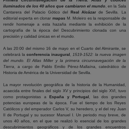
Primera Circunnavegación de la Tierra. Atlas y códices
iluminados de los 40 años que cambiaron el mundo
, en la Sala
Cantarera del Palacio Gótico del
Real Alcázar
de Sevilla. La
editorial experta en clonar
mapas
M. Moleiro es la responsable de
rendir homenaje a esta hazaña mediante la exhibición de la
cartografía de la época del Descubrimiento clonada con una
precisión y calidad únicas en el mundo.
A las 20:00 del mismo 16 de mayo en el Cuarto del Almirante, se
celebrará la
conferencia inaugural
,
1519-1522: la nueva imagen
del mundo. El Atlas Miller y la primera circunnavegación de la
Tierra
, a cargo de Pablo Emilio Pérez-Mallaína, catedrático de
Historia de América de la Universidad de Sevilla.
La mayor revolución geográfica de la historia de la Humanidad,
acaecida entre finales del siglo XV y principios del siglo XVI, tuvo
como protagonistas a
España y Portugal
, las dos grandes
potencias europeas de la época. Fue el tiempo de los Reyes
Católicos y del emperador Carlos V, su heredero, y el del rey Juan
II de Portugal y su sucesor Manuel I. Un periodo muy breve, de
unos 40 años, en el que se realizó lo esencial de los grandes
descubrimientos geográficos y de los grandes encuentros