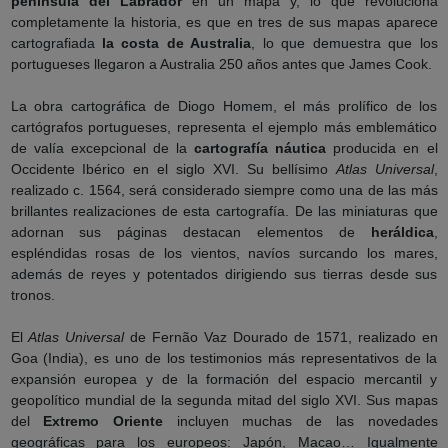
península del Labrador
en un mapa y, lo que revoluciona
completamente la historia, es que en tres de sus mapas aparece
cartografiada
la costa de Australia
, lo que demuestra que los
portugueses llegaron a Australia 250 años antes que James Cook.
La obra cartográfica de Diogo Homem, el más prolífico de los
cartógrafos portugueses, representa el ejemplo más emblemático
de valía excepcional de la
cartografía náutica
producida en el
Occidente Ibérico en el siglo XVI. Su bellísimo
Atlas Universal
,
realizado c. 1564, será considerado siempre como una de las más
brillantes realizaciones de esta cartografía. De las miniaturas que
adornan sus páginas destacan elementos de
heráldica
,
espléndidas rosas de los vientos, navíos surcando los mares,
además de reyes y potentados dirigiendo sus tierras desde sus
tronos.
El
Atlas Universal
de Fernão Vaz Dourado de 1571, realizado en
Goa (India), es uno de los testimonios más representativos de la
expansión europea y de la formación del espacio mercantil y
geopolítico mundial de la segunda mitad del siglo XVI. Sus mapas
del
Extremo Oriente
incluyen muchas de las novedades
geográficas para los europeos: Japón, Macao… Igualmente