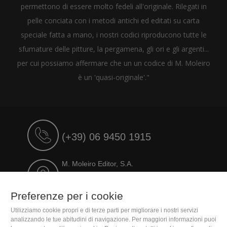
permettono di essere molto fedeli all'originale. Rilegati in
pelle conciata con i metodi antichi ed editati su carta
speciale fatta a mano, i nostri codici riproducono tutte le
sfumature delle pitture, la pergamena, gli ori e gli argenti...
per cui possiamo affermare che un un codice di M. Moleiro
è un 'quasi-originale'."
(+39) 06 9450 1915
M. Moleiro Editor, S.A.
Travesera de Gracia, 17
E08021 Barcelona (Spain)
Preferenze per i cookie
Utilizziamo cookie propri e di terze parti per migliorare i nostri servizi
analizzando le tue abitudini di navigazione. Per maggiori informazioni puoi