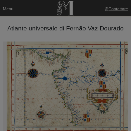
Menu
@
Contattare
Atlante universale di Fernão Vaz Dourado