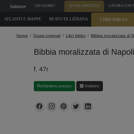
CHI SIAMO?
QUASI-ORIGINALI
LAVORA CON 
Italiano
▾
ATLANTI E MAPPE
BEATO DI LIÉBANA
LIBRI BIBLICI
Home
Quasi-originali
Libri biblici
Bibbia moralizzata di N
Bibbia moralizzata di Napol
f. 47r
Richiedere prezzo
Indietro