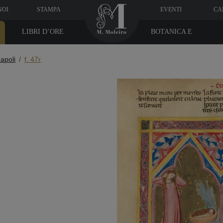
NOI
STAMPA
EVENTI
CA
LIBRI D’ORE
BOTANICA E
MEDICINA
apoli
f. 47r
i