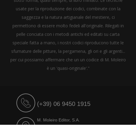
sotto forma, quasi sempre, di libro miniato. Le tecniche
usate per la riproduzione dei codici, combinate con la
saggezza e la natura artigianale del mestiere, ci
permettono di essere molto fedeli all'originale. Rilegati in
pelle conciata con i metodi antichi ed editati su carta
speciale fatta a mano, i nostri codici riproducono tutte le
sfumature delle pitture, la pergamena, gli ori e gli argenti...
per cui possiamo affermare che un un codice di M. Moleiro
è un 'quasi-originale'."
(+39) 06 9450 1915
M. Moleiro Editor, S.A.
Travesera de Gracia, 17
E08021 Barcelona (Spain)