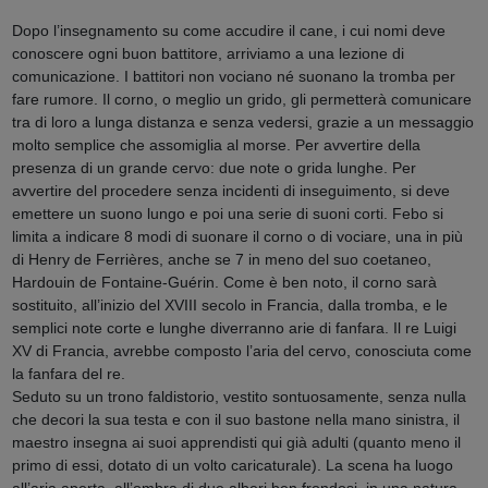
Dopo l’insegnamento su come accudire il cane, i cui nomi deve
conoscere ogni buon battitore, arriviamo a una lezione di
comunicazione. I battitori non vociano né suonano la tromba per
fare rumore. Il corno, o meglio un grido, gli permetterà comunicare
tra di loro a lunga distanza e senza vedersi, grazie a un messaggio
molto semplice che assomiglia al morse. Per avvertire della
presenza di un grande cervo: due note o grida lunghe. Per
avvertire del procedere senza incidenti di inseguimento, si deve
emettere un suono lungo e poi una serie di suoni corti. Febo si
limita a indicare 8 modi di suonare il corno o di vociare, una in più
di Henry de Ferrières, anche se 7 in meno del suo coetaneo,
Hardouin de Fontaine-Guérin. Come è ben noto, il corno sarà
sostituito, all’inizio del XVIII secolo in Francia, dalla tromba, e le
semplici note corte e lunghe diverranno arie di fanfara. Il re Luigi
XV di Francia, avrebbe composto l’aria del cervo, conosciuta come
la fanfara del re.
Seduto su un trono faldistorio, vestito sontuosamente, senza nulla
che decori la sua testa e con il suo bastone nella mano sinistra, il
maestro insegna ai suoi apprendisti qui già adulti (quanto meno il
primo di essi, dotato di un volto caricaturale). La scena ha luogo
all’aria aperta, all’ombra di due alberi ben frondosi, in una natura