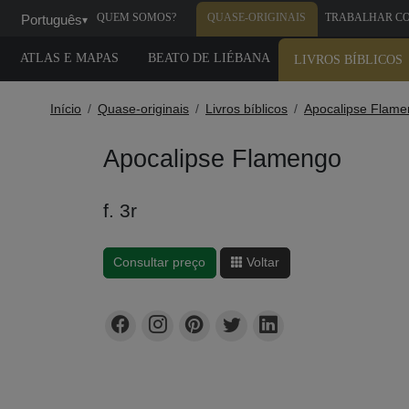
QUEM SOMOS?
QUASE-ORIGINAIS
TRABALHAR C
Português
▾
GENTE
ATLAS E MAPAS
BEATO DE LIÉBANA
LIVROS BÍBLICOS
Início
Quase-originais
Livros bíblicos
Apocalipse Flam
Apocalipse Flamengo
f. 3r
Consultar preço
Voltar