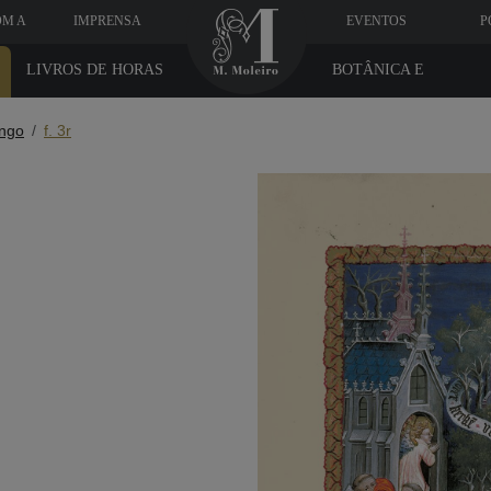
OM A
IMPRENSA
EVENTOS
P
LIVROS DE HORAS
BOTÂNICA E
MEDICINA
engo
f. 3r