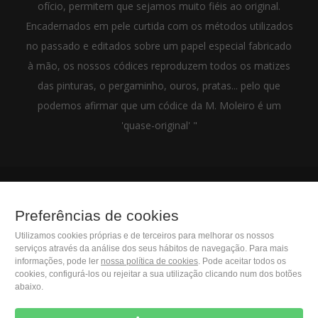
ofício, permitem que sejamos muito fiéis ao original.
Encadernados em pele curtida com os métodos utilizados
no passado e editados sobre um papel especial fabricado
à mão, os nossos códices reproduzem todos os matizes
das pinturas, o pergaminho, ouros, pratas... pelo que
podemos afirmar que um códice da M. Moleiro é um
'quase-original' "
(+34) 932 402 091
Preferências de cookies
Utilizamos cookies próprias e de terceiros para melhorar os nossos
M. Moleiro Editor, S.A.
serviços através da análise dos seus hábitos de navegação. Para mais
Travesera de Gracia, 17
informações, pode ler
nossa política de cookies
. Pode aceitar todos os
cookies, configurá-los ou rejeitar a sua utilização clicando num dos botões
E08021 Barcelona (Spain)
abaixo.