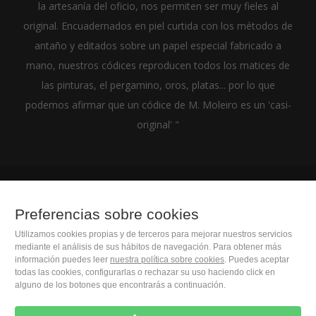
la artesanía del oficio, nos permiten ser muy fieles al
original. Encuadernados en piel curtida con los métodos de
antaño y editados sobre un papel especial fabricado a
mano, nuestros códices reproducen todos los matices de
las pinturas, el pergamino, oros, platas... por lo que
podemos afirmar que un códice de M. Moleiro es un 'casi-
original' "
(+34) 932 402 091
Preferencias sobre cookies
Utilizamos cookies propias y de terceros para mejorar nuestros servicios
M. Moleiro Editor, S.A.
mediante el análisis de sus hábitos de navegación. Para obtener más
Travesera de Gracia, 17
información puedes leer
nuestra política sobre cookies
. Puedes aceptar
todas las cookies, configurarlas o rechazar su uso haciendo click en
E08021 Barcelona (Spain)
alguno de los botones que encontrarás a continuación.