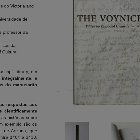
s do Victoria and
niversidade de
e professor da
nicos da
f Cultural
script Library, em
 integralmente, e
as do manuscrito
as respostas aos
 cientificamente
as histórias sobre
Um exemplo são os
e de Arizona, que
entre 1404 e 1438.