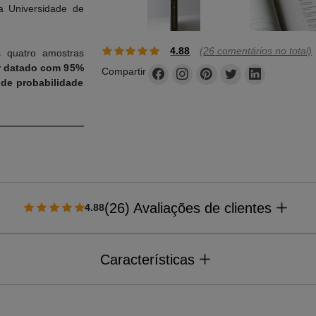
a Universidade de
4.88
(
26
comentários no total)
s quatro amostras
r datado com 95%
Compartir
 de probabilidade
r Roger Bacon, se
 a falar de quase
ynich foi obra do
e Leonardo nasceu
(26) Avaliações de clientes
4.88
1519, pelo que, no
 48 anos antes de
e foi milagrosa,
Características
nos, uma divertida