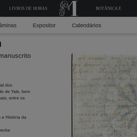
LIVROS DE HORAS
BOTÂNICA E
MEDICINA
âminas
Expositor
Calendários
h
manuscrito
ial dos
de de Yale, bem
ais, entre os
 e História da
necke