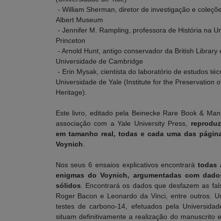
- William Sherman, diretor de investigação e coleçõe
Albert Museum
- Jennifer M. Rampling, professora de História na U
Princeton
- Arnold Hunt, antigo conservador da British Library 
Universidade de Cambridge
- Erin Mysak, cientista do laboratório de estudos téc
Universidade de Yale (Institute for the Preservation o
Heritage).
Este livro, editado pela Beinecke Rare Book & Manu
associação com a Yale University Press,
reproduz
em tamanho real, todas e cada uma das págin
Voynich
.
Nos seus 6 ensaios explicativos encontrará
todas 
enigmas do Voynich, argumentadas com dados
sólidos
. Encontrará os dados que desfazem as fals
Roger Bacon e Leonardo da Vinci, entre outros. 
testes de carbono-14, efetuados pela Universidad
situam definitivamente a realização do manuscrito 