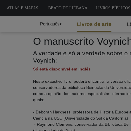
ATLAS E MAPAS
BEATO DE LIÉBANA
LIVROS BÍBLICOS
Português
Livros de arte
L
▾
O manuscrito Voynic
A verdade e só a verdade sobre o 
Voynich:
Só está disponível em inglês
Neste exaustivo livro, poderá encontrar a versão ofic
conservadores da biblioteca Beinecke da Universida
como a opinião dos maiores especialistas internacion
quais:
- Deborah Harkness, professora de História Europeia
Ciência na USC (Universidade do Sul da Califórnia)
- Raymond Clemens, conservador da Biblioteca Bei
(Universidade de Yale)