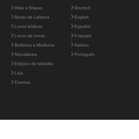
Atlas e Mapas
Deutsch
Beato de Liébana
English
Livros bíblicos
Español
Livros de horas
Français
Botânica e Medicina
Italiano
Miscelânea
Português
Ediçôes de bibliófilo
Loja
Eventos