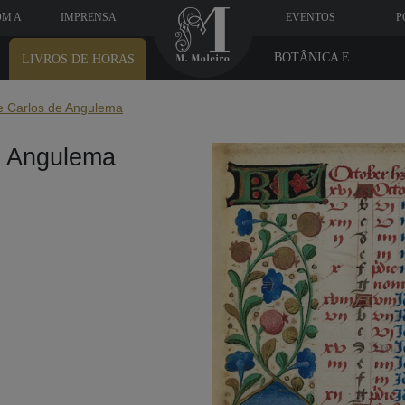
OM A
IMPRENSA
EVENTOS
P
BOTÂNICA E
LIVROS DE HORAS
MEDICINA
de Carlos de Angulema
e Angulema