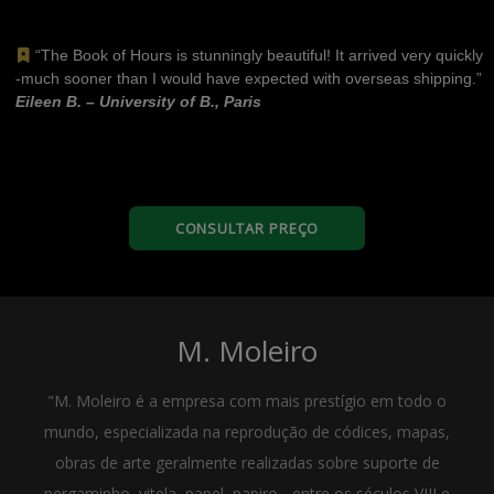
“The Book of Hours is stunningly beautiful! It arrived very quickly
-much sooner than I would have expected with overseas shipping.”
Eileen B. – University of B., Paris
CONSULTAR PREÇO
M. Moleiro
"M. Moleiro é a empresa com mais prestígio em todo o
mundo, especializada na reprodução de códices, mapas,
obras de arte geralmente realizadas sobre suporte de
pergaminho, vitela, papel, papiro... entre os séculos VIII e