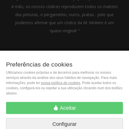
à mão, os nossos códices reproduzem todos os matizes
das pinturas, o pergaminho, ouros, pratas... pelo que
podemos afirmar que um códice da M. Moleiro é um
'quase-original' "
Preferências de cookies
(+34) 932 402 091
Utilizamos cookies próprias e de terceiros para melhorar os nossos
serviços através da análise dos seus hábitos de navegação. Para mais
M. Moleiro Editor, S.A.
informações, pode ler
nossa política de cookies
. Pode aceitar todos os
Travesera de Gracia, 17
cookies, configurá-los ou rejeitar a sua utilização clicando num dos botões
E08021 Barcelona (Spain)
abaixo.
Aceitar
Configurar