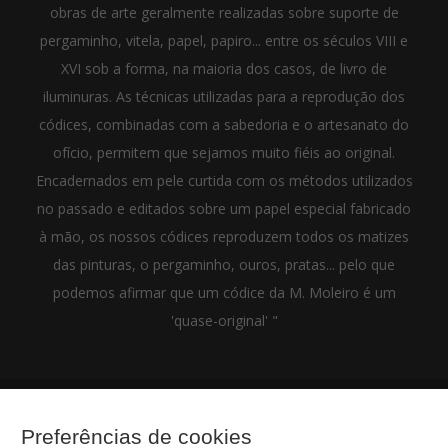
obras de arte geralmente realizadas sobre suporte de
pergaminho, vitela, papel, papiro... entre os séculos VIII e
XVI sob a forma, na maioria dos casos, de livro de
iluminuras. As técnicas utilizadas para a reprodução dos
códices, combinadas com a sabedoria e o artesanato do
ofício, permitem que sejamos muito fiéis ao original.
Encadernados em pele curtida com os métodos utilizados
no passado e editados sobre um papel especial fabricado
à mão, os nossos códices reproduzem todos os matizes
das pinturas, o pergaminho, ouros, pratas... pelo que
podemos afirmar que um códice da M. Moleiro é um
'quase-original' "
Preferências de cookies
(+34) 932 402 091