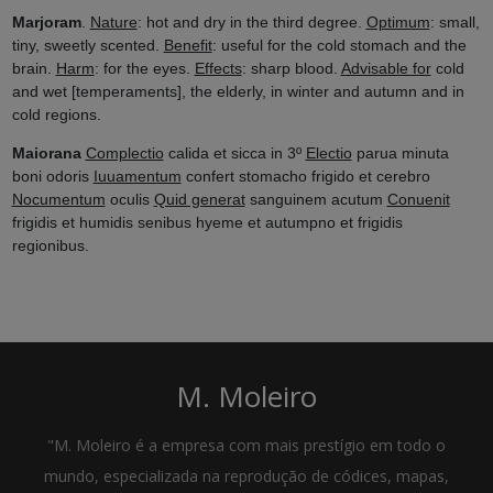
Marjoram
.
Nature
: hot and dry in the third degree.
Optimum
: small,
tiny, sweetly scented.
Benefit
: useful for the cold stomach and the
brain.
Harm
: for the eyes.
Effects
: sharp blood.
Advisable for
cold
and wet [temperaments], the elderly, in winter and autumn and in
cold regions.
Maiorana
Complectio
calida et sicca in 3º
Electio
parua minuta
boni odoris
Iuuamentum
confert stomacho frigido et cerebro
Nocumentum
oculis
Quid generat
sanguinem acutum
Conuenit
frigidis et humidis senibus hyeme et autumpno et frigidis
regionibus.
M. Moleiro
"M. Moleiro é a empresa com mais prestígio em todo o
mundo, especializada na reprodução de códices, mapas,