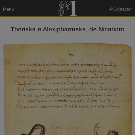
Menu
@
Contactar
Theriaka e Alexipharmaka, de Nicandro