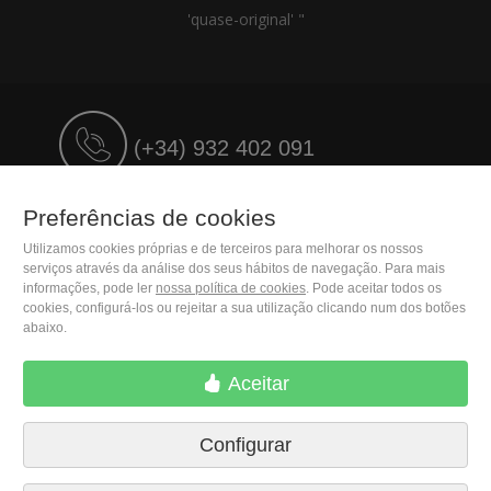
'quase-original' "
(+34) 932 402 091
M. Moleiro Editor, S.A.
Preferências de cookies
Travesera de Gracia, 17
Utilizamos cookies próprias e de terceiros para melhorar os nossos
E08021 Barcelona (Spain)
serviços através da análise dos seus hábitos de navegação. Para mais
informações, pode ler
nossa política de cookies
. Pode aceitar todos os
cookies, configurá-los ou rejeitar a sua utilização clicando num dos botões
abaixo.
Aceitar
Configurar