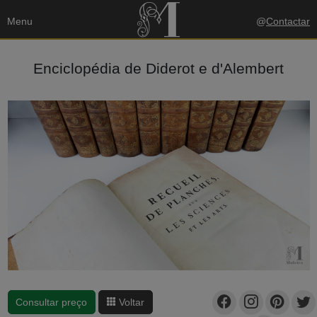
Menu
@
Contactar
Enciclopédia de Diderot e d'Alembert
Consultar preço
Voltar