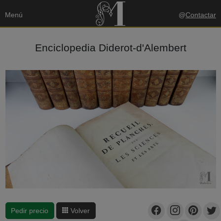
Menú
@
Contactar
Enciclopedia Diderot-d'Alembert
Pedir precio
Volver