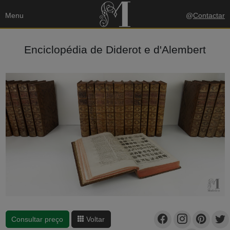
Menu
@
Contactar
Enciclopédia de Diderot e d'Alembert
Consultar preço
Voltar