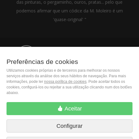
das pinturas, o pergaminho, ouros, pratas... pelo que
podemos afirmar que um códice da M. Moleiro é um
'quase-original' "
(+34) 932 402 091
Preferências de cookies
Utilizamos cookies próprias e de terceiros para melhorar os nossos
M. Moleiro Editor, S.A.
serviços através da análise dos seus hábitos de navegação. Para mais
Travesera de Gracia, 17
informações, pode ler
nossa política de cookies
. Pode aceitar todos os
E08021 Barcelona (Spain)
cookies, configurá-los ou rejeitar a sua utilização clicando num dos botões
abaixo.
Aceitar
Configurar