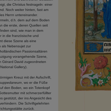
t, die Christus festnageln: einer
nd. Noch weiter hinten, fast am
des Herrn untereinander.
ormeln, d.h. dem auf dem Boden
 die erste, deren Quellen seit
finden sind, wie man in dem
 in die französische und
nt diese Szene als eine
h als Nebensujet zur
holländischen Passionsaltären
reuzigung vorangehende Szene,
inen Gérard David zugeordneten
National Gallery).
örmigen Kreuz mit der Aufschrift,
suppedaneum
, wo er die Füße
auf den Boden, wo ein Totenkopf
Gottesmutter mit schmerzerfüllter
 gestützt, der ins Angesicht des
erhindern. Die Schriftgelehrten
ichtungsstätte zurück.