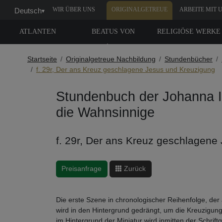
WIR ÜBER UNS
ORIGINALGETREUE
ARBEITE MIT 
Deutsch
▾
NACHBILDUNG
ATLANTEN
BEATUS VON
RELIGIÖSE WERKE
LIÉBANA
Startseite
Originalgetreue Nachbildung
Stundenbücher
f. 29r, Der ans Kreuz geschlagene Jesus und Kreuzigung
Stundenbuch der Johanna I.
die Wahnsinnige
f. 29r, Der ans Kreuz geschlagene
Preisanfrage
Zurück
Die erste Szene in chronologischer Reihenfolge, de
wird in den Hintergrund gedrängt, um die Kreuzigun
im Hintergrund der Miniatur wird inmitten der Schrift