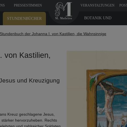
UNS
PRESSESTIMMEN
VERANSTALTUNGEN
POS
BOTANIK UND
STUNDENBÜCHER
MEDIZIN
Stundenbuch der Johanna I. von Kastilien, die Wahnsinnige
 von Kastilien,
 Jesus und Kreuzigung
r ans Kreuz geschlagene Jesus,
g stärker hervorzuheben. Rechts
gelehrten und zahlreicher Soldaten