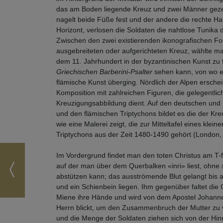
das am Boden liegende Kreuz und zwei Männer gezeig
nagelt beide Füße fest und der andere die rechte Ha
Horizont, verlosen die Soldaten die nahtlose Tunika 
Zwischen den zwei existierenden ikonografischen F
ausgebreiteten oder aufgerichteten Kreuz, wählte man
dem 11. Jahrhundert in der byzantinischen Kunst zu 
Griechischen Barberini-Psalter
sehen kann, von wo er
flämische Kunst überging. Nördlich der Alpen erschei
Komposition mit zahlreichen Figuren, die gelegentlic
Kreuzigungsabbildung dient. Auf den deutschen und 
und den flämischen Triptychons bildet es die der K
wie eine Malerei zeigt, die zur Mitteltafel eines kle
Triptychons aus der Zeit 1480-1490 gehört (London, 
Im Vordergrund findet man den toten Christus am T-f
auf der man über dem Querbalken «inri» liest, ohne
abstützen kann; das ausströmende Blut gelangt bis 
und ein Schienbein liegen. Ihm gegenüber faltet die 
Miene ihre Hände und wird von dem Apostel Johannes
Herrn blickt, um den Zusammenbruch der Mutter zu v
und die Menge der Soldaten ziehen sich von der Hinr